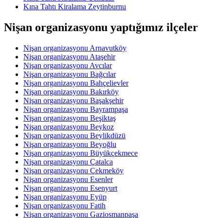
Kına Tahtı Kiralama Zeytinburnu
Nişan organizasyonu yaptığımız ilçeler
Nişan organizasyonu Arnavutköy
Nişan organizasyonu Ataşehir
Nişan organizasyonu Avcılar
Nişan organizasyonu Bağcılar
Nişan organizasyonu Bahçelievler
Nişan organizasyonu Bakırköy
Nişan organizasyonu Başakşehir
Nişan organizasyonu Bayrampaşa
Nişan organizasyonu Beşiktaş
Nişan organizasyonu Beykoz
Nişan organizasyonu Beylikdüzü
Nişan organizasyonu Beyoğlu
Nişan organizasyonu Büyükçekmece
Nişan organizasyonu Çatalca
Nişan organizasyonu Çekmeköy
Nişan organizasyonu Esenler
Nişan organizasyonu Esenyurt
Nişan organizasyonu Eyüp
Nişan organizasyonu Fatih
Nişan organizasyonu Gaziosmanpaşa