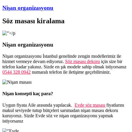
Nişan organizasyonu
Söz masası kiralama
Nişan organizasyonu
Nişan organizasyonu İstanbul genelinde zengin modellerimiz ile
hizmet vermeye devam ediyoruz.
Söz masası dekoru
için size bir
telefon kadar yakınız. Sizde en şık modele sahip olmak istiyorsanız
0544 328 0942
numaralı telefon ile iletişime geçebilirsiniz.
Nişan konsepti kaç para?
Uygun fiyata Aile arasında yapılacak.
Evde söz masası
fiyatlarını
makul seviyede tutup bütçeleri sarsmadan nişan masası dekoru
kuruyoruz. Sizde Evde söz ve nişan organizasyonu yapmak
istiyorsanız