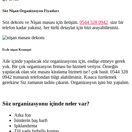
Söz Nişan Organizasyon Fiyatları
Söz dekoru ve Nişan masası için iletişim.
0544 328 0942
size bir
telefon kadar yakınız. her türlü detaylar için bizi arayabilirsiniz.
Evde nişan Konsepti
Aile içinde yapılacak söz organizasyonu için, endişe etmeye gerek
yok. Bir çok organizasyon firması bu hizmeti veriyor. Örneğin
yapılacak olan söz masası kiralama hizmeti ise? çok basit. 0544 328
0942 numaralı telefondan bilgi alabilirsiniz. Kısaca özetlemek
gerekirse Siz zamanın tadını çıkarın. Organizasyon işini biz yapalım.
Söz organizasyonu içinde neler var?
Arka fon
İsimlerin baş harfi
Işıklandırma
Tül yada farbella kumaş