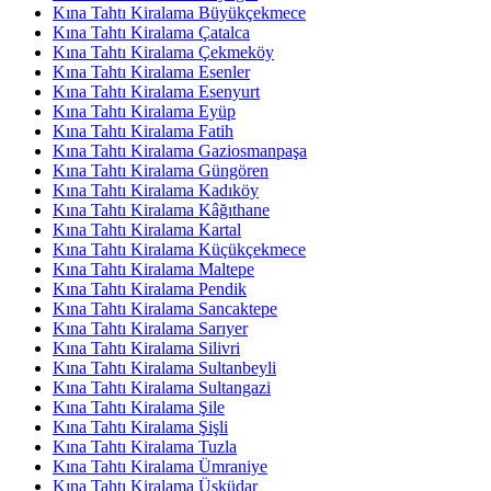
Kına Tahtı Kiralama Büyükçekmece
Kına Tahtı Kiralama Çatalca
Kına Tahtı Kiralama Çekmeköy
Kına Tahtı Kiralama Esenler
Kına Tahtı Kiralama Esenyurt
Kına Tahtı Kiralama Eyüp
Kına Tahtı Kiralama Fatih
Kına Tahtı Kiralama Gaziosmanpaşa
Kına Tahtı Kiralama Güngören
Kına Tahtı Kiralama Kadıköy
Kına Tahtı Kiralama Kâğıthane
Kına Tahtı Kiralama Kartal
Kına Tahtı Kiralama Küçükçekmece
Kına Tahtı Kiralama Maltepe
Kına Tahtı Kiralama Pendik
Kına Tahtı Kiralama Sancaktepe
Kına Tahtı Kiralama Sarıyer
Kına Tahtı Kiralama Silivri
Kına Tahtı Kiralama Sultanbeyli
Kına Tahtı Kiralama Sultangazi
Kına Tahtı Kiralama Şile
Kına Tahtı Kiralama Şişli
Kına Tahtı Kiralama Tuzla
Kına Tahtı Kiralama Ümraniye
Kına Tahtı Kiralama Üsküdar