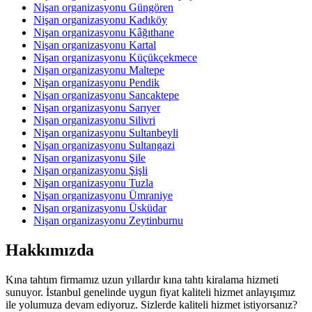
Nişan organizasyonu Güngören
Nişan organizasyonu Kadıköy
Nişan organizasyonu Kâğıthane
Nişan organizasyonu Kartal
Nişan organizasyonu Küçükçekmece
Nişan organizasyonu Maltepe
Nişan organizasyonu Pendik
Nişan organizasyonu Sancaktepe
Nişan organizasyonu Sarıyer
Nişan organizasyonu Silivri
Nişan organizasyonu Sultanbeyli
Nişan organizasyonu Sultangazi
Nişan organizasyonu Şile
Nişan organizasyonu Şişli
Nişan organizasyonu Tuzla
Nişan organizasyonu Ümraniye
Nişan organizasyonu Üsküdar
Nişan organizasyonu Zeytinburnu
Hakkımızda
Kına tahtım firmamız uzun yıllardır kına tahtı kiralama hizmeti
sunuyor. İstanbul genelinde uygun fiyat kaliteli hizmet anlayışımız
ile yolumuza devam ediyoruz. Sizlerde kaliteli hizmet istiyorsanız?