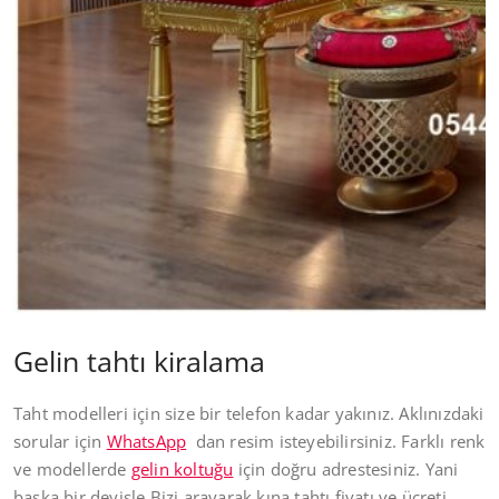
Gelin tahtı kiralama
Taht modelleri için size bir telefon kadar yakınız. Aklınızdaki
sorular için
WhatsApp
dan resim isteyebilirsiniz. Farklı renk
ve modellerde
gelin koltuğu
için doğru adrestesiniz. Yani
başka bir deyişle Bizi arayarak kına tahtı fiyatı ve ücreti