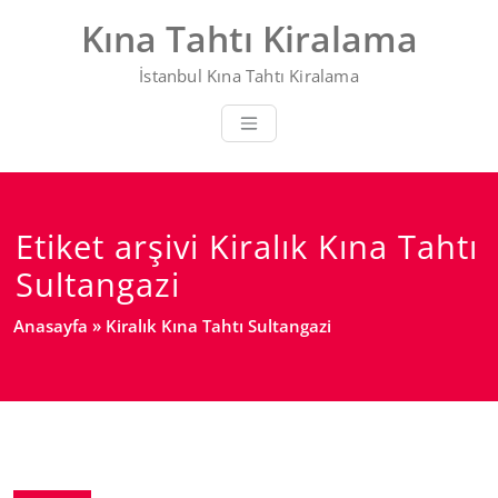
Skip
Kına Tahtı Kiralama
to
content
İstanbul Kına Tahtı Kiralama
Etiket arşivi Kiralık Kına Tahtı
Sultangazi
Anasayfa
»
Kiralık Kına Tahtı Sultangazi