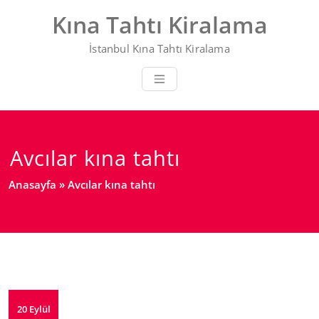
Skip
Kına Tahtı Kiralama
to
content
İstanbul Kına Tahtı Kiralama
Avcılar kına tahtı
Anasayfa
»
Avcılar kına tahtı
20 Eylül