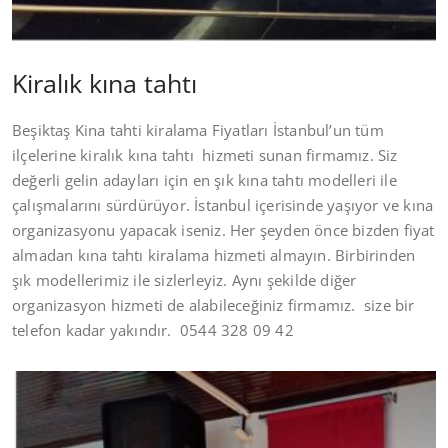
Kiralık kına tahtı
Beşiktaş Kina tahti kiralama Fiyatları İstanbul’un tüm
ilçelerine kiralık kına tahtı hizmeti sunan firmamız. Siz
değerli gelin adayları için en şık kına tahtı modelleri ile
çalışmalarını sürdürüyor. İstanbul içerisinde yaşıyor ve kına
organizasyonu yapacak iseniz. Her şeyden önce bizden fiyat
almadan kına tahtı kiralama hizmeti almayın. Birbirinden
şık modellerimiz ile sizlerleyiz. Aynı şekilde diğer
organizasyon hizmeti de alabileceğiniz firmamız. size bir
telefon kadar yakındır. 0544 328 09 42