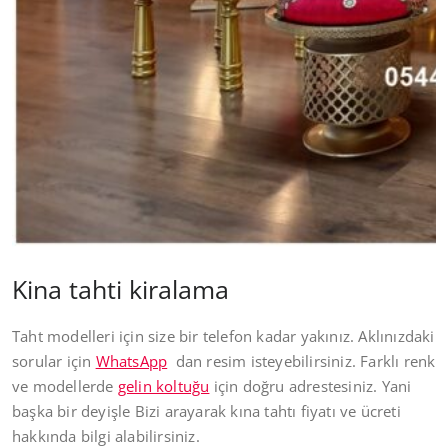
Kina tahti kiralama
Taht modelleri için size bir telefon kadar yakınız. Aklınızdaki
sorular için
WhatsApp
dan resim isteyebilirsiniz. Farklı renk
ve modellerde
gelin koltuğu
için doğru adrestesiniz. Yani
başka bir deyişle Bizi arayarak kına tahtı fiyatı ve ücreti
hakkında bilgi alabilirsiniz.