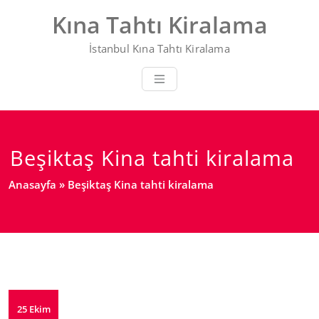
Skip
Kına Tahtı Kiralama
to
content
İstanbul Kına Tahtı Kiralama
Beşiktaş Kina tahti kiralama
Anasayfa
»
Beşiktaş Kina tahti kiralama
25 Ekim